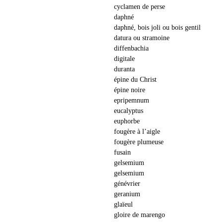
cyclamen de perse
daphné
daphné, bois joli ou bois gentil
datura ou stramoine
diffenbachia
digitale
duranta
épine du Christ
épine noire
epripemnum
eucalyptus
euphorbe
fougère à l’aigle
fougère plumeuse
fusain
gelsemium
gelsemium
génévrier
geranium
glaïeul
gloire de marengo