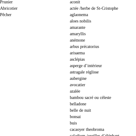
Prunier
aconit
Abricotier
actée /herbe de St-Cristophe
Pêcher
aglaonema
aloes nobilis
amarante
amaryllis
anémone
arbus précatorius
arisaema
asclépias
asperge d’intérieur
astragale réglisse
aubergine
avocatier
azalée
bambou sacré ou céleste
belladone
belle de nuit
bonsai
buis
cacaoyer theobroma
caladium /oreilles d’éléphant