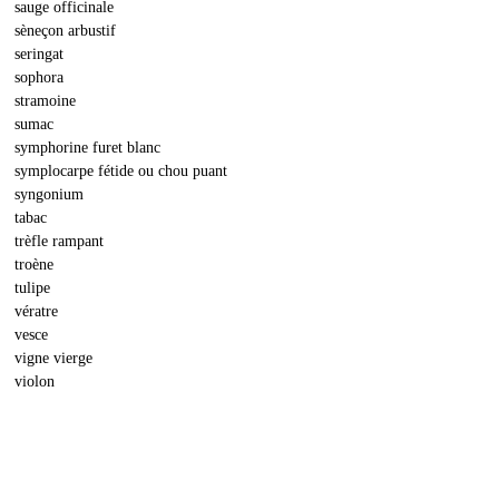
sauge officinale
sèneçon arbustif
seringat
sophora
stramoine
sumac
symphorine furet blanc
symplocarpe fétide ou chou puant
syngonium
tabac
trèfle rampant
troène
tulipe
vératre
vesce
vigne vierge
violon