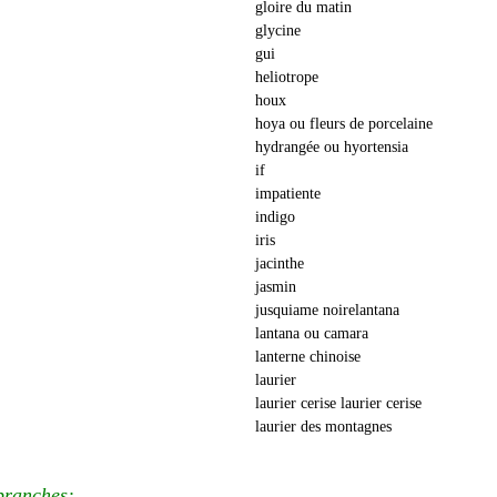
gloire du matin
glycine
gui
heliotrope
houx
hoya ou fleurs de porcelaine
hydrangée ou hyortensia
if
impatiente
indigo
iris
jacinthe
jasmin
jusquiame noirelantana
lantana ou camara
lanterne chinoise
laurier
laurier cerise laurier cerise
laurier des montagnes
branches: