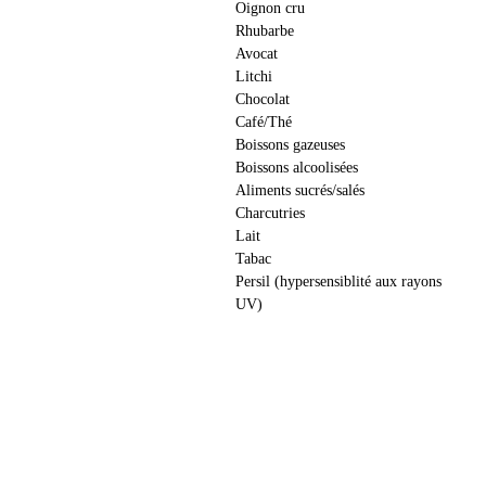
Oignon cru
Rhubarbe
Avocat
Litchi
Chocolat
Café/Thé
Boissons gazeuses
Boissons alcoolisées
Aliments sucrés/salés
Charcutries
Lait
Tabac
Persil (hypersensiblité aux rayons
UV)