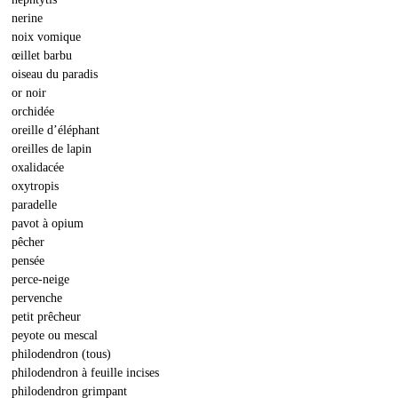
nerine
noix vomique
œillet barbu
oiseau du paradis
or noir
orchidée
oreille d’éléphant
oreilles de lapin
oxalidacée
oxytropis
paradelle
pavot à opium
pêcher
pensée
perce-neige
pervenche
petit prêcheur
peyote ou mescal
philodendron (tous)
philodendron à feuille incises
philodendron grimpant