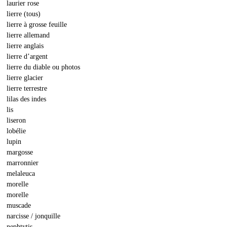
laurier rose
lierre (tous)
lierre à grosse feuille
lierre allemand
lierre anglais
lierre d’argent
lierre du diable ou photos
lierre glacier
lierre terrestre
lilas des indes
lis
liseron
lobélie
lupin
margosse
marronnier
melaleuca
morelle
morelle
muscade
narcisse / jonquille
nephtytis