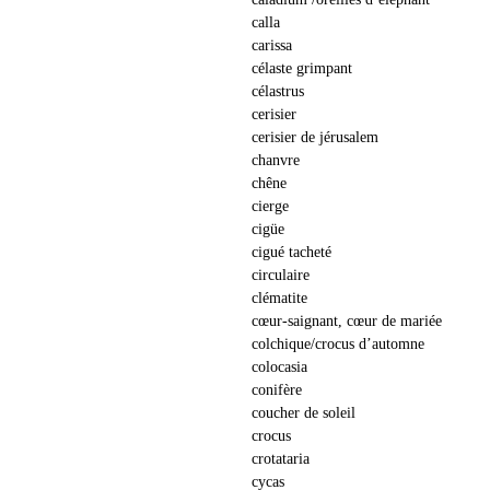
calla
carissa
célaste grimpant
célastrus
cerisier
cerisier de jérusalem
chanvre
chêne
cierge
cigüe
cigué tacheté
circulaire
clématite
cœur-saignant, cœur de mariée
colchique/crocus d’automne
colocasia
conifère
coucher de soleil
crocus
crotataria
cycas