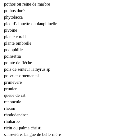
pothos ou reine de marbre
pothos doré
phytolacca
pied d’alouette ou dauphinelle
pivoine
plante corail
plante ombrelle
podophille
poinsettia
pointe de flèche
pois de senteur lathyrus sp
poivrier ornemental
primevère
prunier
queue de rat
renoncule
rheum
rhododendron
rhubarbe
ricin ou palma christi
sansevière, langue de belle-mère