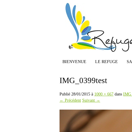
BIENVENUE
LE REFUGE
S
IMG_0399test
Publié
28/01/2015
à
1000 × 667
dans
IMG_
← Précédent
Suivant →