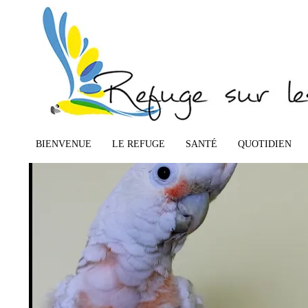
IMG_6271perroquet
Publié
26/01/2015
à
437 × 650
dans
IMG_6271perroquet
← Précédent
Suivant →
BIENVENUE
LE REFUGE
SANTÉ
QUOTIDIEN