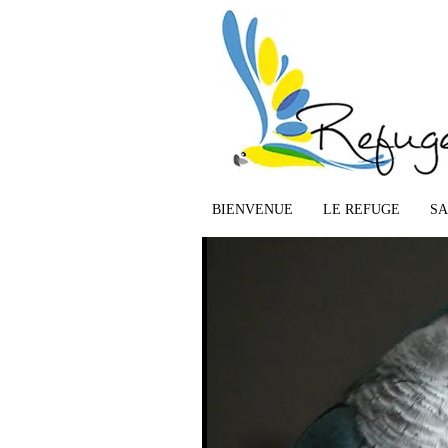
IMG_6366mod
Publié
28/01/2015
à
650 × 437
dans
IMG_
← Précédent
Suivant →
BIENVENUE
LE REFUGE
S