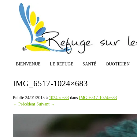
BIENVENUE
LE REFUGE
SANTÉ
QUOTIDIEN
IMG_6517-1024×683
Publié
24/01/2015
à
1024 × 683
dans
IMG_6517-1024×683
← Précédent
Suivant →